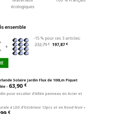
écologiques
és ensemble
-15 % pour ces 3 articles:
Le
Le
232,79
€
197,87
€
+
prix
prix
initial
actuel
RE
était :
est :
232,79 €.
197,87 €.
rlande Solaire Jardin Flux de 100Lm Piquet
63,90
€
llée
-
rdin pour escalier d'Allée panneau en Acier et
rale à LED d'Extérieur 12pcs et en Rond Noir
-
Le
,99
€