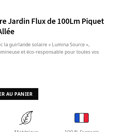
re Jardin Flux de 100Lm Piquet
Allée
ec la guirlande solaire « Lumina Source »,
umineuse et éco-responsable pour toutes vos
laire Jardin Flux de 100Lm Piquet Eclairage pour Allée
ER AU PANIER
Matériaux
100 % Français