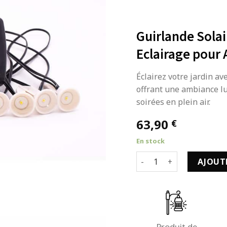
Guirlande Solai
Eclairage pour 
Éclairez votre jardin av
offrant une ambiance l
soirées en plein air.
63,90
€
En stock
quantité de Guirlande So
AJOUT
Produit de