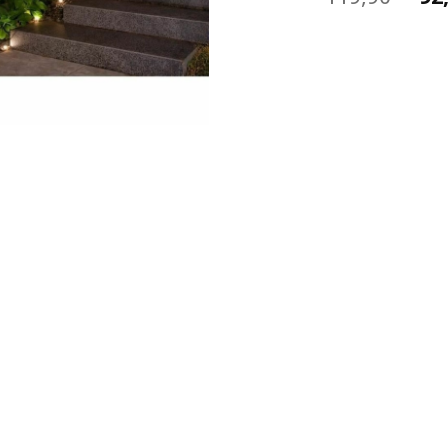
pr
ini
éta
11