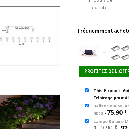
qualité
Fréquemment achet
+
PROFITEZ DE L'OFF
This Product: Gui
Eclairage pour A
Balise Solaire Ja
75,90
€
4pcs
-
Lampe Solaire Mu
Le
119,90
92
€