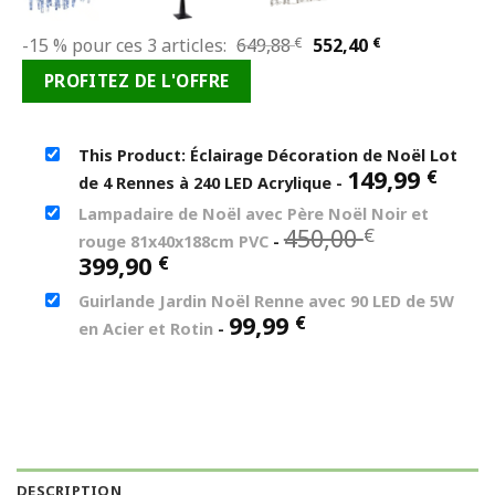
Le
Le
-15 % pour ces 3 articles:
649,88
€
552,40
€
prix
prix
PROFITEZ DE L'OFFRE
initial
actuel
était :
est :
649,88 €.
552,40 €.
This Product: Éclairage Décoration de Noël Lot
149,99
€
de 4 Rennes à 240 LED Acrylique
-
Lampadaire de Noël avec Père Noël Noir et
Le
450,00
€
rouge 81x40x188cm PVC
-
prix
Le
399,90
€
initial
prix
Guirlande Jardin Noël Renne avec 90 LED de 5W
était :
actuel
99,99
€
450,00 €.
en Acier et Rotin
-
est :
399,90 €.
DESCRIPTION