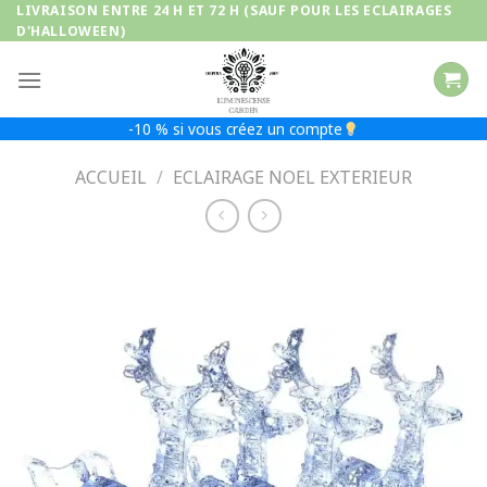
Passer
LIVRAISON ENTRE 24 H ET 72 H (SAUF POUR LES ECLAIRAGES
D'HALLOWEEN)
au
contenu
-10 % si vous créez un compte
ACCUEIL
/
ECLAIRAGE NOEL EXTERIEUR