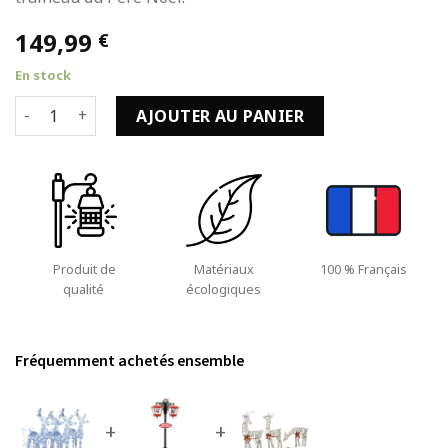
149,99
€
En stock
quantité de Éclairage Décoration de Noël Lot de 4 Rennes à
AJOUTER AU PANIER
Produit de
Matériaux
100 % Français
qualité
écologiques
Fréquemment achetés ensemble
+
+