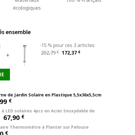
écologiques
és ensemble
-15 % pour ces 3 articles:
Le
Le
202,79
€
172,37
€
+
prix
prix
initial
actuel
RE
était :
est :
202,79 €.
172,37 €.
rne de Jardin Solaire en Plastique 5,5x36x5,5cm
,99
€
 à LED solaires 4pcs en Acier Inoxydable de
Le
Le
67,90
€
prix
prix
laire Thermomètre à Planter sur Pelouse
initial
actuel
90
€