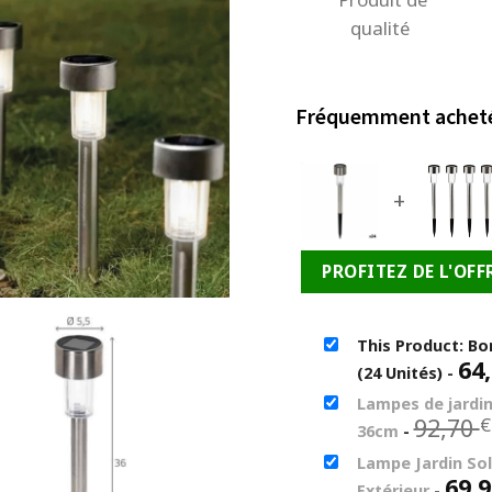
qualité
Fréquemment achet
+
PROFITEZ DE L'OFF
This Product: Bo
64
(24 Unités)
-
Lampes de jardin
92,70
€
36cm
-
Lampe Jardin So
69,
Extérieur
-