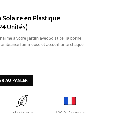
 Solaire en Plastique
24 Unités)
harme à votre jardin avec Solstice, la borne
e ambiance lumineuse et accueillante chaque
din Solaire en Plastique 5,5x36x5,5cm (24 Unités)
ER AU PANIER
Matériaux
100 % Français